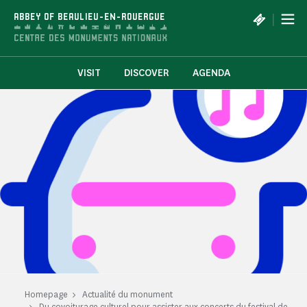
Cookies management panel
|
ABBEY OF BEAULIEU-EN-ROUERGUE
VISIT
DISCOVER
AGENDA
Homepage
Actualité du monument
Du covoiturage culturel pour assister aux concerts du festival de