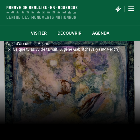
Panneau de gestion des cookies
|
ABBAYE DE BEAULIEU-EN-ROUERGUE
VISITER
DÉCOUVRIR
AGENDA
Page d'accueil
Agenda
Ce que tu as vu de ta nuit. Eugène Gabritchevsky (1893-1979)